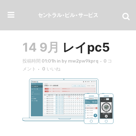
14 9月
レイpc5
投稿時間 01:01h
in
by
mw2pw9kprq
0 コ
メント
0
いいね