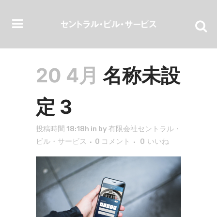
20 4月
名称未設
定 3
投稿時間 18:18h
in
by
有限会社セントラル・
ビル・サービス
0 コメント
0
いいね