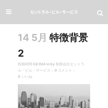
14 5月
特徴背景
2
投稿時間 02:06h
in
by
有限会社セントラ
ル・ビル・サービス
0 コメント
0
いいね